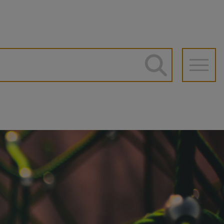
he
auptnavigation