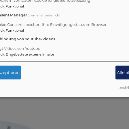
ichern von Daten: Cookie für die Benutzersitzung
eck
:
Funktional
kanat Sulzbach-Rosenberg
(immer erforderlich)
nsent Manager
 Sulzbach-Rosenberg
kie Consent speichert Ihre Einwilligungsstatus im Browser
 Sulzbach-Rosenberg
eck
:
Funktional
nbindung von Youtube-Videos
ional
gt Videos von Youtube
eck
:
Eingebettete externe Inhalte
che in Bayern
tschland
zeptieren
Alle 
n
rn
Realis
it sexualisierter Gewalt
in der Evang.-Luth