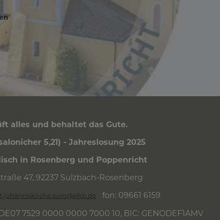
en
enü
nutzermenü
ft alles und behaltet das Gute.
ssalonicher 5,21) - Jahreslosung 2025
isch in Rosenberg und Poppenricht
traße 47, 92237 Sulzbach-Rosenberg
fon: 09661 6159
t.johanniskirche.suro@elkb.de
 DE07 7529 0000 0000 7000 10, BIC: GENODEF1AMV