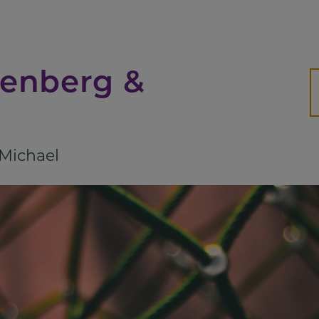
Suc
senberg &
H
 Michael