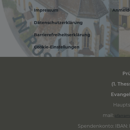
Impressum
Anmeld
Fußbereichsm
Be
Datenschutzerklärung
Barrierefreiheitserklärung
Cookie-Einstellungen
Prü
(1. The
Evangel
Haupts
mail:
pfarram
Spendenkonto: IBAN: