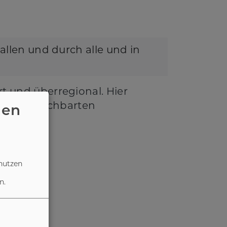
r allen und durch alle und in
rt und überregional. Hier
n und benachbarten
nen
nutzen
n
n.